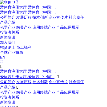
爱体育注册大厅-爱体育（中国）,
爱体育注册大厅-爱体育（中国）,
公司简介
发展历程
技术创新
企业宣传片
社会责任
产品介绍
光学产业
触显产业
应用终端产业
产品应用展示
投资者关系
新闻资讯
加入我们
招贤纳士
员工福利
全球产业布局
EN
JP

爱体育注册大厅-爱体育（中国）,
爱体育注册大厅-爱体育（中国）,

公司简介
发展历程
技术创新
企业宣传片
社会责任
产品介绍

光学产业
触显产业
应用终端产业
产品应用展示
投资者关系
新闻资讯