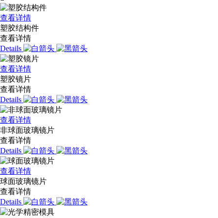
查看详情
塑胶结构件
查看详情
Details
查看详情
塑胶镜片
查看详情
Details
查看详情
非球面玻璃镜片
查看详情
Details
查看详情
球面玻璃镜片
查看详情
Details