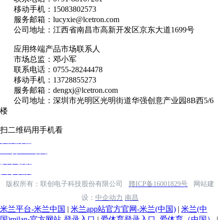
移动手机：15083802573
服务邮箱：lucyxie@lcetron.com
公司地址：江西省南昌市高新开发区京东大道1699号
应用终端产品市场联系人
市场总监：邓小军
联系电话：0755-28244478
移动手机：13728855273
服务邮箱：dengxj@lcetron.com
公司地址：深圳市光明区光明街道华强创意产业园8B西5/6
楼
扫二维码用手机看
发展历程
全球产业布局
技术创新
人才发展
版权所有：联创电子科技股份有限公司
赣ICP备16001829号
网站建
设：
中企动力
南昌
米兰平台-米兰中国
|
米兰app站官方官网-米兰(中国)
|
米兰(中
国)milan·官方网站-登录入口
|
爱体育登录入口_爱体育（中国）
|