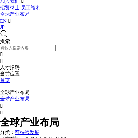
加入我们

招贤纳士
员工福利
全球产业布局
EN

JP
搜索


人才招聘
当前位置：
首页
-
全球产业布局
全球产业布局


全球产业布局
分类：
可持续发展