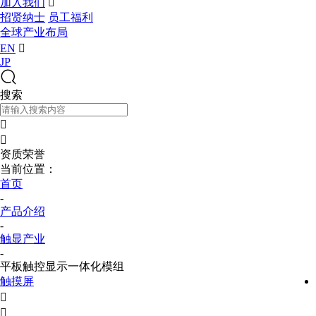
加入我们

招贤纳士
员工福利
全球产业布局
EN

JP
搜索


资质荣誉
当前位置：
首页
-
产品介绍
-
触显产业
-
平板触控显示一体化模组
触摸屏

